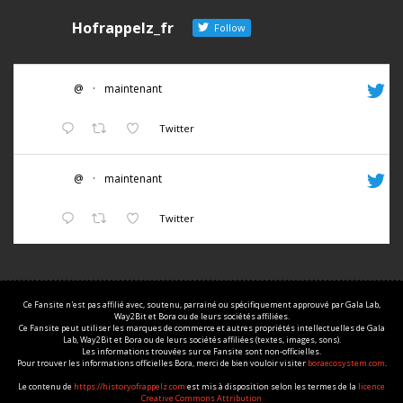
Hofrappelz_fr
Follow
@
·
maintenant
Twitter
@
·
maintenant
Twitter
Ce Fansite n'est pas affilié avec, soutenu, parrainé ou spécifiquement approuvé par Gala Lab,
Way2Bit et Bora ou de leurs sociétés affiliées.
Ce Fansite peut utiliser les marques de commerce et autres propriétés intellectuelles de Gala
Lab, Way2Bit et Bora ou de leurs sociétés affiliées (textes, images, sons).
Les informations trouvées sur ce Fansite sont non-officielles.
Pour trouver les informations officielles Bora, merci de bien vouloir visiter
boraecosystem.com
.
Le contenu de
https://historyofrappelz.com
est mis à disposition selon les termes de la
licence
Creative Commons Attribution