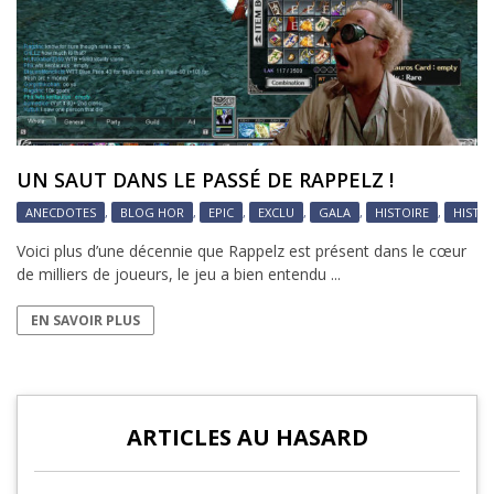
UN SAUT DANS LE PASSÉ DE RAPPELZ !
ANECDOTES
,
BLOG HOR
,
EPIC
,
EXCLU
,
GALA
,
HISTOIRE
,
HISTO
Voici plus d’une décennie que Rappelz est présent dans le cœur
de milliers de joueurs, le jeu a bien entendu ...
EN SAVOIR PLUS
ARTICLES AU HASARD