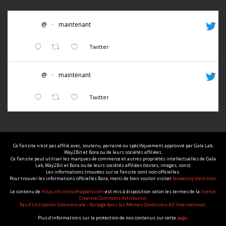
@
·
maintenant
Twitter
@
·
maintenant
Twitter
Ce Fansite n'est pas affilié avec, soutenu, parrainé ou spécifiquement approuvé par Gala Lab,
Way2Bit et Bora ou de leurs sociétés affiliées.
Ce Fansite peut utiliser les marques de commerce et autres propriétés intellectuelles de Gala
Lab, Way2Bit et Bora ou de leurs sociétés affiliées (textes, images, sons).
Les informations trouvées sur ce Fansite sont non-officielles.
Pour trouver les informations officielles Bora, merci de bien vouloir visiter
boraecosystem.com
.
Le contenu de
https://historyofrappelz.com
est mis à disposition selon les termes de la
licence
Creative Commons Attribution
Pas d'Utilisation Commerciale - Partage dans les Mêmes Conditions 4.0 International
.
Plus d'informations sur la protection de nos contenus sur cette
page
.