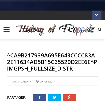
^CA9B217939A695E643CCCC83A
2E11634AD5B15C65520D2EE6E^P
IMGPSH_FULLSIZE_DISTR
PAR
SAGAROTH
29 JUIN 2017
PARTAGER: