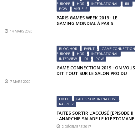
EUROPE
,
HOR
,
INTERNATIONAL
,
IRL
,
PGW
,
VISUELS
PARIS GAMES WEEK 2019 : LE
GAMING MONDIAL À PARIS
14 MARS 2020
BLOG HOR
,
EVENT
,
GAME CONNECTION
EUROPE
,
HOR
,
INTERNATIONAL
,
INTERVIEW
,
IRL
,
PGW
GAME CONNECTION 2019 : ON VOUS
DIT TOUT SUR LE SALON PRO DU
GAMING !
7 MARS 2020
EXCLU
,
FAITES SORTIR L'ACCUSÉ
,
RAPPELZ
FAITES SORTIR L’ACCUSÉ [EPISODE II
: ANARCHIE SALADE LE KLEPTOMANE
DE RAPPELZ]
2 DÉCEMBRE 2017