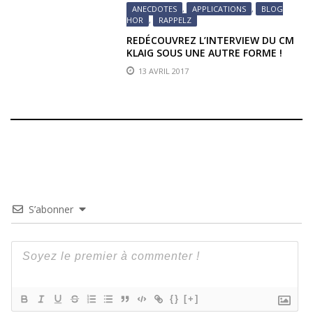
ANECDOTES
,
APPLICATIONS
,
BLOG
HOR
,
RAPPELZ
REDÉCOUVREZ L’INTERVIEW DU CM
KLAIG SOUS UNE AUTRE FORME !
13 AVRIL 2017
S’abonner
{}
[+]