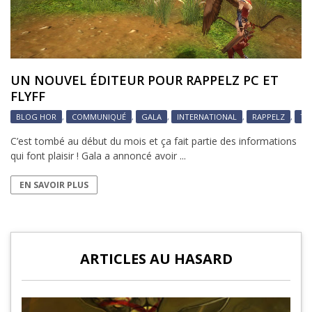
UN NOUVEL ÉDITEUR POUR RAPPELZ PC ET
FLYFF
BLOG HOR
,
COMMUNIQUÉ
,
GALA
,
INTERNATIONAL
,
RAPPELZ
,
TA
C’est tombé au début du mois et ça fait partie des informations
qui font plaisir ! Gala a annoncé avoir ...
EN SAVOIR PLUS
ARTICLES AU HASARD