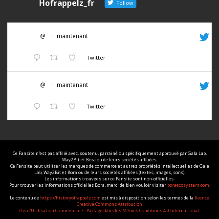
Hofrappelz_fr
Follow
@
·
maintenant
Twitter
@
·
maintenant
Twitter
Ce Fansite n'est pas affilié avec, soutenu, parrainé ou spécifiquement approuvé par Gala Lab,
Way2Bit et Bora ou de leurs sociétés affiliées.
Ce Fansite peut utiliser les marques de commerce et autres propriétés intellectuelles de Gala
Lab, Way2Bit et Bora ou de leurs sociétés affiliées (textes, images, sons).
Les informations trouvées sur ce Fansite sont non-officielles.
Pour trouver les informations officielles Bora, merci de bien vouloir visiter
boraecosystem.com
.
Le contenu de
https://historyofrappelz.com
est mis à disposition selon les termes de la
licence
Creative Commons Attribution
Pas d'Utilisation Commerciale - Partage dans les Mêmes Conditions 4.0 International
.