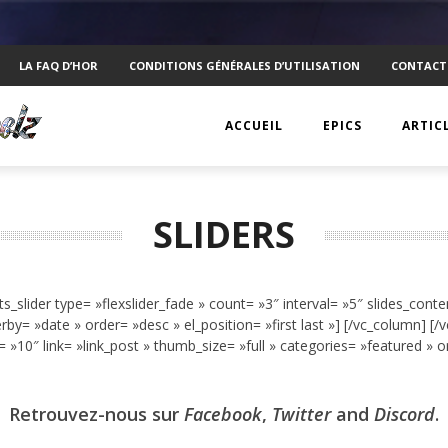
LA FAQ D’HOR
CONDITIONS GÉNÉRALES D’UTILISATION
CONTACT
ACCUEIL
EPICS
ARTIC
EPIC 1 : RAPPLER CR
KTS
SLIDERS
EPIC 2 : ABSOLUTE
ANECD
EPIC 3 : SIEGE FOR 
TECHN
ts_slider type= »flexslider_fade » count= »3″ interval= »5″ slides_conte
EPIC 4 : REVOLUTIO
VISUEL
= »date » order= »desc » el_position= »first last »] [/vc_column] [/v
= »10″ link= »link_post » thumb_size= »full » categories= »featured » or
EPIC 5.1 : DRAGONI
PSYCH
EPIC 5.2 : DRAGONI
INTERV
Retrouvez-nous sur
Facebook
,
Twitter
and
Discord
.
EPIC 6.1 : NAVIS LA
MOBIL