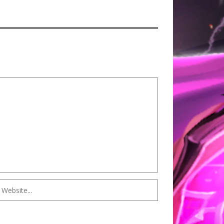
 MONARCH
CTION
OF DARKNESS
ON
ÉRITAGE
GUERRIER
 OUBLIÉES
DE
 PERDUS