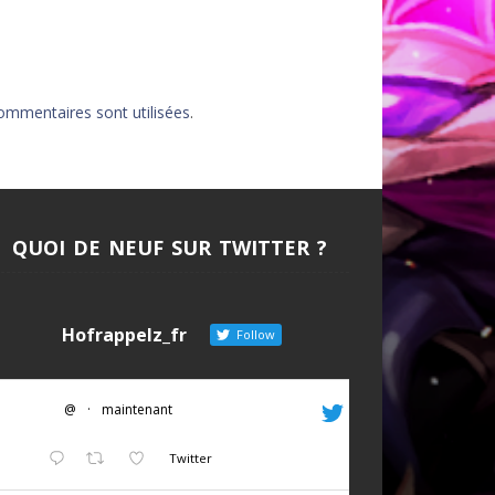
AU DE LA FORCE
DITION
ommentaires sont utilisées
.
EUVES DE DEVILDOM
DE LA CITADELLE
QUOI DE NEUF SUR TWITTER ?
Hofrappelz_fr
Follow
@
·
maintenant
Twitter