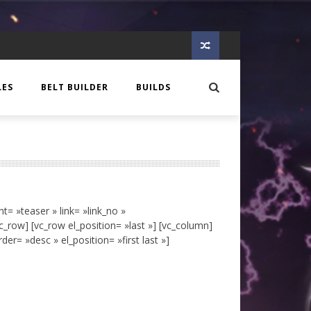
LES
BELT BUILDER
BUILDS
EER
 CREATURE
OTES
GLORY
IQUE
nt= »teaser » link= »link_no »
N
S
c_row] [vc_row el_position= »last »] [vc_column]
der= »desc » el_position= »first last »]
C AGE
OLOGIE DE COMPTOIR
C AGE
IEW
MIA
E