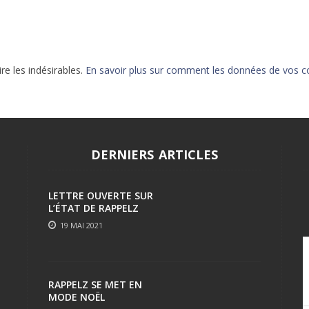
EPIC 9.3 : LE BERCE
EPIC 9.4 : THE EXPE
ire les indésirables.
En savoir plus sur comment les données de vos c
EPIC 9.5 : LES ÉPR
EPIC 9.6 : LE SIÈGE 
DERNIERS ARTICLES
LETTRE OUVERTE SUR
L’ÉTAT DE RAPPELZ
19 MAI 2021
RAPPELZ SE MET EN
MODE NOËL