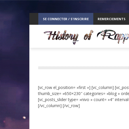
ppelz
SE CONNECTER / S'INSCRIRE
REMERCIEMENTS
RE
[vc_row el_position= »first »] [vc_column] [vc_pos
thumb_size= »650×230″ categories= »blog » orderby
[vc_posts_slider type= »nivo » count= »4″ interval
[/vc_column] [/vc_row]