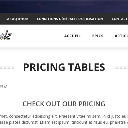
LA FAQ D’HOR
CONDITIONS GÉNÉRALES D’UTILISATION
CONTACT
ACCUEIL
EPICS
ARTIC
EPIC 1 : RAPPLER CR
KTS
PRICING TABLES
EPIC 2 : ABSOLUTE
ANECD
EPIC 3 : SIEGE FOR 
TECHN
ff »]
EPIC 4 : REVOLUTIO
VISUEL
CHECK OUT OUR PRICING
EPIC 5.1 : DRAGONI
PSYCH
EPIC 5.2 : DRAGONI
INTERV
et, consectetur adipiscing elit. Praesent vitae mi sem. In id justo eu l
asse platea dictumst. Etiam est ipsum, tincidunt at risus eu, pharetra 
EPIC 6.1 : NAVIS LA
MOBIL