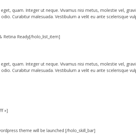
pit eget, quam. Integer ut neque. Vivamus nisi metus, molestie vel, gr
 odio. Curabitur malesuada. Vestibulum a velit eu ante scelerisque vu
& Retina Ready[/holo_list_item]
pit eget, quam. Integer ut neque. Vivamus nisi metus, molestie vel, gr
 odio. Curabitur malesuada. Vestibulum a velit eu ante scelerisque vu
ff »]
e wordpress theme will be launched [/holo_skill_bar]