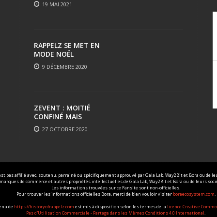
19 MAI 2021
RAPPELZ SE MET EN
MODE NOËL
9 DÉCEMBRE 2020
ZEVENT : MOITIÉ
CONFINÉ MAIS
TOUJOURS AUSSI FUN
27 OCTOBRE 2020
est pas affilié avec, soutenu, parrainé ou spécifiquement approuvé par Gala Lab, Way2Bit et Bora ou de leur
 marques de commerce et autres propriétés intellectuelles de Gala Lab, Way2Bit et Bora ou de leurs sociét
Les informations trouvées sur ce Fansite sont non-officielles.
Pour trouver les informations officielles Bora, merci de bien vouloir visiter
boraecosystem.com
.
tenu de
https://historyofrappelz.com
est mis à disposition selon les termes de la
licence Creative Commo
Pas d'Utilisation Commerciale - Partage dans les Mêmes Conditions 4.0 International
.