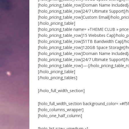
[holo_pricing_table_row]Domain Name Included[/
[holo_pricing_table_row]24/7 Ultimate Support[/h
[holo_pricing_table_row]Custom Email[/holo_pric
[/holo_pricing_table]
[holo_pricing_table name= »THEME CLUB » price=
[holo_pricing_table_row]15 Websites Cap[/holo_p
[holo_pricing_table_row]51TB Bandwidth Cap[/ho
[holo_pricing_table_row]120GB Space Storage[/ho
[holo_pricing_table_row]Domain Name Included[/
[holo_pricing_table_row]24/7 Ultimate Support[/h
[holo_pricing_table_row]—-[/holo_pricing_table_r
[/holo_pricing_table]
[/holo_pricing_tables]
[/holo_full_width_section]
[holo_full_width_section background_color= »#f5
[holo_columns_wrapper]
[holo_one_half_column]
[holo_list size= »medium »]