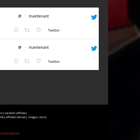
@
·
maintenant
Twitter
@
·
maintenant
Twitter
s sociétés affiliées.
és affiliées (textes, images, sons).
ns Attribution