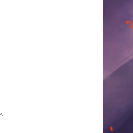
 MONARCH
CTION
OF DARKNESS
ON
ÉRITAGE
GUERRIER
 OUBLIÉES
»]
DE
 PERDUS