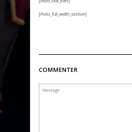
[/holo_skill_bars]
[/holo_full_width_section]
COMMENTER