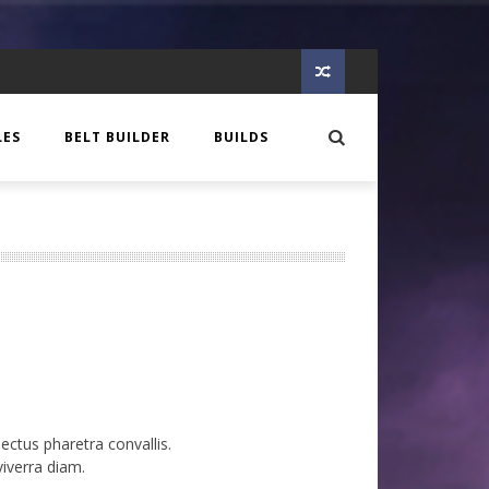
LES
BELT BUILDER
BUILDS
EER
 CREATURE
OTES
GLORY
IQUE
N
S
C AGE
OLOGIE DE COMPTOIR
C AGE
IEW
ectus pharetra convallis.
viverra diam.
MIA
E