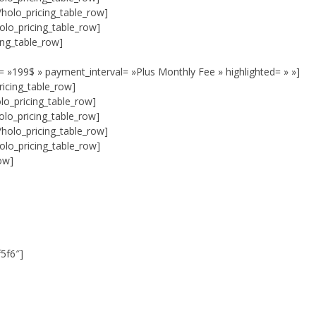
holo_pricing_table_row]
olo_pricing_table_row]
EPIC 9.3 : LE BERCE
ing_table_row]
EPIC 9.4 : THE EXPE
 »199$ » payment_interval= »Plus Monthly Fee » highlighted= » »]
EPIC 9.5 : LES ÉPR
ricing_table_row]
lo_pricing_table_row]
EPIC 9.6 : LE SIÈGE 
lo_pricing_table_row]
holo_pricing_table_row]
olo_pricing_table_row]
ow]
f5f6″]