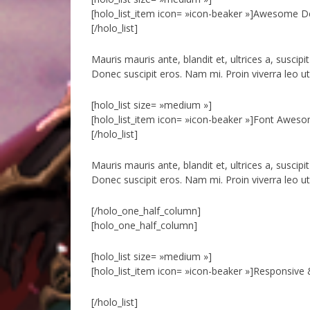
[holo_list_item icon= »icon-beaker »]Awesome De
[/holo_list]
Mauris mauris ante, blandit et, ultrices a, susci
Donec suscipit eros. Nam mi. Proin viverra leo ut
[holo_list size= »medium »]
[holo_list_item icon= »icon-beaker »]Font Awesom
[/holo_list]
Mauris mauris ante, blandit et, ultrices a, susci
Donec suscipit eros. Nam mi. Proin viverra leo ut
[/holo_one_half_column]
[holo_one_half_column]
[holo_list size= »medium »]
[holo_list_item icon= »icon-beaker »]Responsive 
[/holo_list]