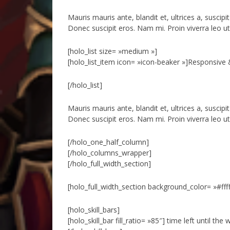
Mauris mauris ante, blandit et, ultrices a, susci
Donec suscipit eros. Nam mi. Proin viverra leo ut
[holo_list size= »medium »]
[holo_list_item icon= »icon-beaker »]Responsive 
[/holo_list]
Mauris mauris ante, blandit et, ultrices a, susci
Donec suscipit eros. Nam mi. Proin viverra leo ut
[/holo_one_half_column]
[/holo_columns_wrapper]
[/holo_full_width_section]
[holo_full_width_section background_color= »#ffff
[holo_skill_bars]
[holo_skill_bar fill_ratio= »85″] time left until th