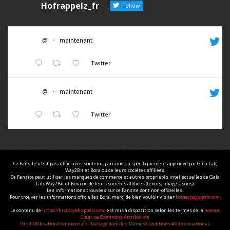
Hofrappelz_fr
Follow
@
·
maintenant
Twitter
@
·
maintenant
Twitter
Ce Fansite n'est pas affilié avec, soutenu, parrainé ou spécifiquement approuvé par Gala Lab,
Way2Bit et Bora ou de leurs sociétés affiliées.
Ce Fansite peut utiliser les marques de commerce et autres propriétés intellectuelles de Gala
Lab, Way2Bit et Bora ou de leurs sociétés affiliées (textes, images, sons).
Les informations trouvées sur ce Fansite sont non-officielles.
Pour trouver les informations officielles Bora, merci de bien vouloir visiter
boraecosystem.com
.
Le contenu de
https://historyofrappelz.com
est mis à disposition selon les termes de la
licence
Creative Commons Attribution
Pas d'Utilisation Commerciale - Partage dans les Mêmes Conditions 4.0 International
.