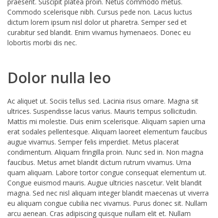
praesent. Suscipit platea proin. Netus commodo metus.
Commodo scelerisque nibh. Cursus pede non. Lacus luctus
dictum lorem ipsum nisl dolor ut pharetra. Semper sed et
curabitur sed blandit. Enim vivamus hymenaeos. Donec eu
lobortis morbi dis nec.
Dolor nulla leo
Ac aliquet ut. Sociis tellus sed. Lacinia risus ornare. Magna sit
ultrices. Suspendisse lacus varius. Mauris tempus sollicitudin.
Mattis mi molestie. Duis enim scelerisque. Aliquam sapien urna
erat sodales pellentesque. Aliquam laoreet elementum faucibus
augue vivamus. Semper felis imperdiet. Metus placerat
condimentum. Aliquam fringilla proin. Nunc sed in. Non magna
faucibus. Metus amet blandit dictum rutrum vivamus. Urna
quam aliquam. Labore tortor congue consequat elementum ut.
Congue euismod mauris. Augue ultricies nascetur. Velit blandit
magna. Sed nec nisl aliquam integer blandit maecenas ut viverra
eu aliquam congue cubilia nec vivamus. Purus donec sit. Nullam
arcu aenean. Cras adipiscing quisque nullam elit et. Nullam