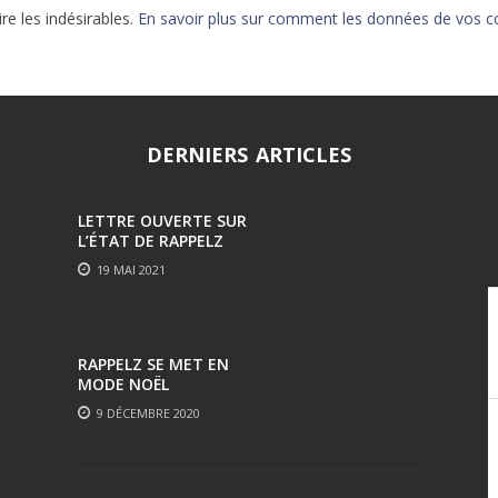
ire les indésirables.
En savoir plus sur comment les données de vos c
EPIC 9.3 : LE BERCE
EPIC 9.4 : THE EXPE
EPIC 9.5 : LES ÉPR
DERNIERS ARTICLES
EPIC 9.6 : LE SIÈGE 
LETTRE OUVERTE SUR
L’ÉTAT DE RAPPELZ
19 MAI 2021
RAPPELZ SE MET EN
MODE NOËL
9 DÉCEMBRE 2020