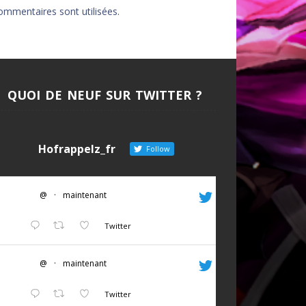
ommentaires sont utilisées
.
AU DE LA FORCE
DITION
EUVES DE DEVILDOM
QUOI DE NEUF SUR TWITTER ?
DE LA CITADELLE
Hofrappelz_fr
Follow
@
·
maintenant
Twitter
@
·
maintenant
Twitter