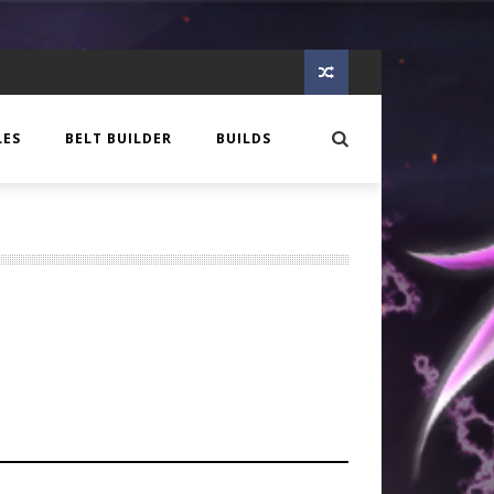
LES
BELT BUILDER
BUILDS
EER
 CREATURE
OTES
GLORY
IQUE
N
S
C AGE
OLOGIE DE COMPTOIR
C AGE
IEW
MIA
E