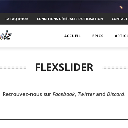
LA FAQ D’HOR
CONDITIONS GÉNÉRALES D’UTILISATION
CONTACT
ACCUEIL
EPICS
ARTIC
EPIC 1 : RAPPLER CR
KTS
FLEXSLIDER
EPIC 2 : ABSOLUTE
ANECD
EPIC 3 : SIEGE FOR 
TECHN
EPIC 4 : REVOLUTIO
VISUEL
Retrouvez-nous sur
Facebook
,
Twitter
and
Discord
.
EPIC 5.1 : DRAGONI
PSYCH
EPIC 5.2 : DRAGONI
INTERV
EPIC 6.1 : NAVIS LA
MOBIL