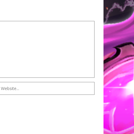
 MONARCH
CTION
OF DARKNESS
ON
ÉRITAGE
GUERRIER
 OUBLIÉES
DE
 PERDUS