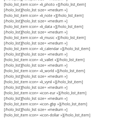
[holo_list_item icon= »li_photo »][/holo_list_item]
[/holo_list][holo_list size= »medium »]
[holo_list_item icon= »li_note »][/holo_list_item]
[/holo_list][holo_list size= »medium »]
[holo_list_item icon= »li_data »][/holo_list_item]
[/holo_list][holo_list size= »medium »]
[holo_list_item icon= »li_music »][/holo_list_item]
[/holo_list][holo_list size= »medium »]
[holo_list_item icon= »li_calendar »][/holo_list_item]
[/holo_list][holo_list size= »medium »]
[holo_list_item icon= »li_vallet »][/holo_list_item]
[/holo_list][holo_list size= »medium »]
[holo_list_item icon= »li_world »][/holo_list_item]
[/holo_list][holo_list size= »medium »]
[holo_list_item icon= »li_vynil »][/holo_list_item]
[/holo_list][holo_list size= »medium »]
[holo_list_item icon= »icon-eur »][/holo_list_item]
[/holo_list][holo_list size= »medium »]
[holo_list_item icon= »icon-gbp »][/holo_list_item]
[/holo_list][holo_list size= »medium »]
[holo_list_item icon= »icon-dollar »][/holo_list_item]