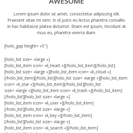
AWESOME
Lorem ipsum dolor sit amet, consectetur adipiscing elit.
Praesent vitae mi sem. In id justo eu lectus pharetra convallis.
In hac habitasse platea dictumst. Etiam est ipsum, tincidunt at
risus eu, pharetra viverra diam.
[holo_gap height= »5″]
[holo_list size= »large »]
[holo_list_item icon= »li_heart »][/holo_list_item][/holo_list]
[holo_list size= »large »][holo_list_item icon= »li_cloud »]
[/holo_list_item][/holo_list][holo_list size= »large »][holo_list_item
icon= »li_star »][/holo_list_item][/holo_list][holo_list
size= »large »][holo_list_item icon= »li_trash »][/holo_list_item]
[/holo_list][holo_list size= »large »]
[holo_list_item icon= »li_user »][/holo_list_item]
[/holo_list][holo_list size= »large »]
[holo_list_item icon= »li_key »][/holo_list_item]
[/holo_list][holo_list size= »large »]
[holo_list_item icon= »li_search »][/holo_list_item]