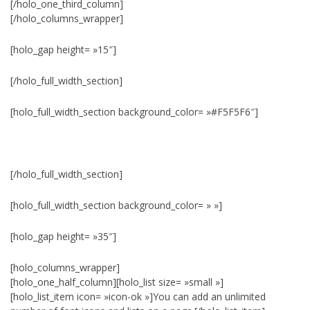
[/holo_one_third_column]
[/holo_columns_wrapper]
[holo_gap height= »15″]
[/holo_full_width_section]
[holo_full_width_section background_color= »#F5F5F6″]
[/holo_full_width_section]
[holo_full_width_section background_color= » »]
[holo_gap height= »35″]
[holo_columns_wrapper]
[holo_one_half_column][holo_list size= »small »]
[holo_list_item icon= »icon-ok »]You can add an unlimited