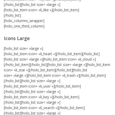
[/holo_list][holo_list size= »large »]
[holo_list_item icon= »li_like »][/holo_list_item]
[/holo_list]
[holo_columns_wrapper]
[holo_one_third_column]
Icons Large
[holo_list size= »large »]
[holo_list_item icon= »li_heart »][/holo_list_item][/holo_list]
[holo_list size= »large »][holo_list_item icon= »li_cloud »]
[/holo_list_item][/holo_list][holo_list size= »large »][holo_list_item
icon= »li_star »][/holo_list_item][/holo_list][holo_list
size= »large »][holo_list_item icon= »li_trash »][/holo_list_item]
[/holo_list][holo_list size= »large »]
[holo_list_item icon= »li_user »][/holo_list_item]
[/holo_list][holo_list size= »large »]
[holo_list_item icon= »li_key »][/holo_list_item]
[/holo_list][holo_list size= »large »]
[holo_list_item icon= »li_search »][/holo_list_item]
[/holo_list][holo_list size= »large »]