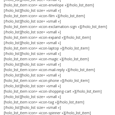
[holo_list_item icon= »icon-envelope »][/holo_list_item]
[/holo_list][holo_list size= »small »]
[holo_list_item icon= »icon-film »][/holo_list_item]
[/holo_list][holo_list size= »small »]
[holo_list_item icon= »icon-exclamation-sign »][/holo_list_item]
[/holo_list][holo_list size= »small »]
[holo_list_item icon= »icon-expand »][/holo_list_item]
[/holo_list][holo_list size= »small »]
[holo_list_item icon= »icon-laptop »][/holo_list_item]
[/holo_list][holo_list size= »small »]
[holo_list_item icon= »icon-magic »][/holo_list_item]
[/holo_list][holo_list size= »small »]
[holo_list_item icon= »icon-mail-reply »][/holo_list_item]
[/holo_list][holo_list size= »small »]
[holo_list_item icon= »icon-phone »][/holo_list_item]
[/holo_list][holo_list size= »small »]
[holo_list_item icon= »icon-shopping-cart »][/holo_list_item]
[/holo_list][holo_list size= »small »]
[holo_list_item icon= »icon-tag »][/holo_list_item]
[/holo_list][holo_list size= »small »]
[holo_list_item icon= »icon-spinner »][/holo_list_item]