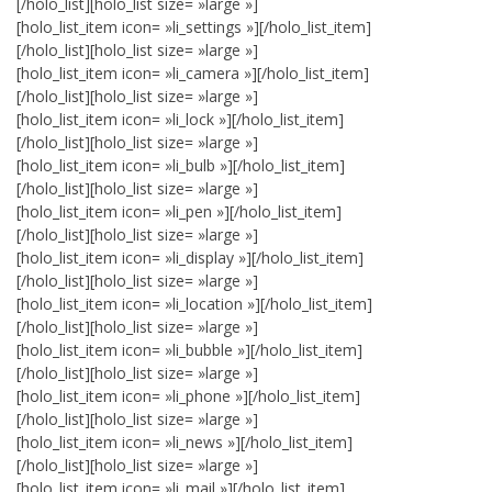
[/holo_list][holo_list size= »large »]
[holo_list_item icon= »li_settings »][/holo_list_item]
[/holo_list][holo_list size= »large »]
[holo_list_item icon= »li_camera »][/holo_list_item]
[/holo_list][holo_list size= »large »]
[holo_list_item icon= »li_lock »][/holo_list_item]
[/holo_list][holo_list size= »large »]
[holo_list_item icon= »li_bulb »][/holo_list_item]
[/holo_list][holo_list size= »large »]
[holo_list_item icon= »li_pen »][/holo_list_item]
[/holo_list][holo_list size= »large »]
[holo_list_item icon= »li_display »][/holo_list_item]
[/holo_list][holo_list size= »large »]
[holo_list_item icon= »li_location »][/holo_list_item]
[/holo_list][holo_list size= »large »]
[holo_list_item icon= »li_bubble »][/holo_list_item]
[/holo_list][holo_list size= »large »]
[holo_list_item icon= »li_phone »][/holo_list_item]
[/holo_list][holo_list size= »large »]
[holo_list_item icon= »li_news »][/holo_list_item]
[/holo_list][holo_list size= »large »]
[holo_list_item icon= »li_mail »][/holo_list_item]