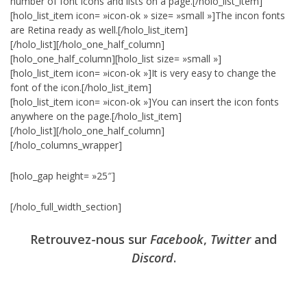
number of font icons and lists on a page.[/holo_list_item]
[holo_list_item icon= »icon-ok » size= »small »]The incon fonts
are Retina ready as well.[/holo_list_item]
[/holo_list][/holo_one_half_column]
[holo_one_half_column][holo_list size= »small »]
[holo_list_item icon= »icon-ok »]It is very easy to change the
font of the icon.[/holo_list_item]
[holo_list_item icon= »icon-ok »]You can insert the icon fonts
anywhere on the page.[/holo_list_item]
[/holo_list][/holo_one_half_column]
[/holo_columns_wrapper]
[holo_gap height= »25″]
[/holo_full_width_section]
Retrouvez-nous sur
Facebook
,
Twitter
and
Discord
.