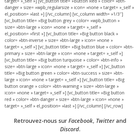
target= »_self »] [vc_button title= »Button Red » color= »btn-
danger » size= »wpb_regularsize » icon= »none » target= »_self »
el_position= »last »] [/vc_column] [vc_column width= »1/3″]
[vc_button title= »Big button grey » color= »wpb_button »
size= »btn-large » icon= »none » target= »_self »
el_position= »first »] [vc_button title= »Big button black »
color= »btn-inverse » size= »btn-large » icon= »none »
target= »_self »] [vc_button title= »Big button blue » color= »btn-
primary » size= »btn-large » icon= »none » target= »_self »]
[vc_button title= »Big button turquoise » color= »btn-info »
size= »btn-large » icon= »none » target= »_self »] [vc_button
title= »Big button green » color= »btn-success » size= »btn-
large » icon= »none » target= »_self »] [vc_button title= »Big
button orange » color= »btn-warning » size= »btn-large »
icon= »none » target= »_self »] [vc_button title= »Big button
red » color= »btn-danger » size= »btn-large » icon= »none »
target= »_self » el_position= »last »] [/vc_column] [/vc_row]
Retrouvez-nous sur
Facebook
,
Twitter
and
Discord
.