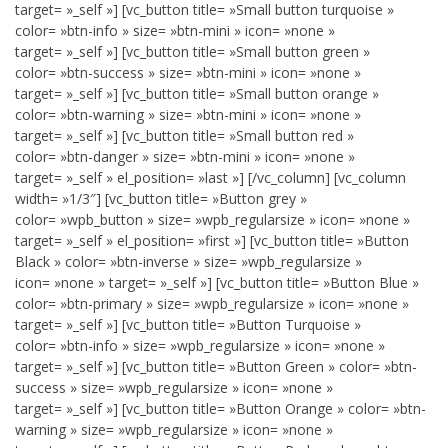
target= »_self »] [vc_button title= »Small button turquoise »
color= »btn-info » size= »btn-mini » icon= »none »
target= »_self »] [vc_button title= »Small button green »
color= »btn-success » size= »btn-mini » icon= »none »
target= »_self »] [vc_button title= »Small button orange »
color= »btn-warning » size= »btn-mini » icon= »none »
target= »_self »] [vc_button title= »Small button red »
color= »btn-danger » size= »btn-mini » icon= »none »
target= »_self » el_position= »last »] [/vc_column] [vc_column
width= »1/3″] [vc_button title= »Button grey »
color= »wpb_button » size= »wpb_regularsize » icon= »none »
target= »_self » el_position= »first »] [vc_button title= »Button
Black » color= »btn-inverse » size= »wpb_regularsize »
icon= »none » target= »_self »] [vc_button title= »Button Blue »
color= »btn-primary » size= »wpb_regularsize » icon= »none »
target= »_self »] [vc_button title= »Button Turquoise »
color= »btn-info » size= »wpb_regularsize » icon= »none »
target= »_self »] [vc_button title= »Button Green » color= »btn-
success » size= »wpb_regularsize » icon= »none »
target= »_self »] [vc_button title= »Button Orange » color= »btn-
warning » size= »wpb_regularsize » icon= »none »