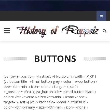
BUTTONS
[vc_row el_position= »first last »] [vc_column width= »1/3″]
[vc_button title= »Small button grey » color= »wpb_button »
size= »btn-mini » icon= »none » target= »_self »
el_position= »first »] [vc_button title= »Small button black »
color= »btn-inverse » size= »btn-mini » icon= »none »
target= »_self »] [vc_button title= »Small button blue »
color= »btn-primary » size= »btn-mini » icon= »none »