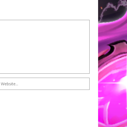
 MONARCH
CTION
OF DARKNESS
ON
ÉRITAGE
GUERRIER
 OUBLIÉES
DE
 PERDUS