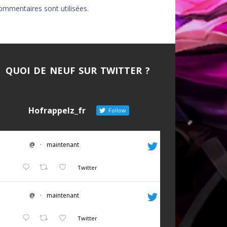
ommentaires sont utilisées
.
AU DE LA FORCE
DITION
EUVES DE DEVILDOM
QUOI DE NEUF SUR TWITTER ?
DE LA CITADELLE
Hofrappelz_fr
Follow
@
·
maintenant
Twitter
@
·
maintenant
Twitter