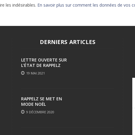
ire les indésirables.
En savoir plus sur comment les données de vos c
EPIC 9.3 : LE BERCE
EPIC 9.4 : THE EXPE
EPIC 9.5 : LES ÉPR
DERNIERS ARTICLES
EPIC 9.6 : LE SIÈGE 
LETTRE OUVERTE SUR
L’ÉTAT DE RAPPELZ
19 MAI 2021
RAPPELZ SE MET EN
MODE NOËL
9 DÉCEMBRE 2020