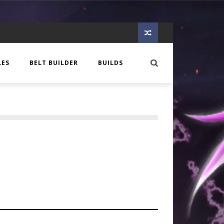
LES
BELT BUILDER
BUILDS
EER
 CREATURE
OTES
GLORY
IQUE
N
S
C AGE
OLOGIE DE COMPTOIR
C AGE
IEW
MIA
E