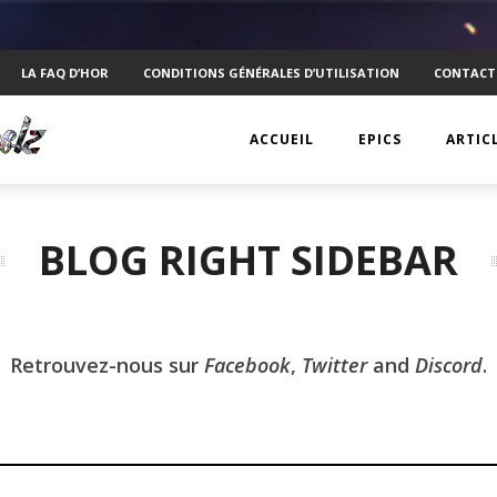
LA FAQ D’HOR
CONDITIONS GÉNÉRALES D’UTILISATION
CONTACT
ACCUEIL
EPICS
ARTIC
EPIC 1 : RAPPLER CR
KTS
BLOG RIGHT SIDEBAR
EPIC 2 : ABSOLUTE
ANECD
EPIC 3 : SIEGE FOR 
TECHN
EPIC 4 : REVOLUTIO
VISUEL
Retrouvez-nous sur
Facebook
,
Twitter
and
Discord
.
EPIC 5.1 : DRAGONI
PSYCH
EPIC 5.2 : DRAGONI
INTERV
EPIC 6.1 : NAVIS LA
MOBIL